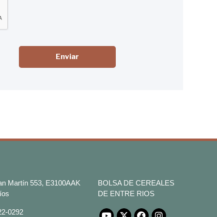
Enviar
San Martín 553, E3100AAK
BOLSA DE CEREALES
íos
DE ENTRE RIOS
422-0292