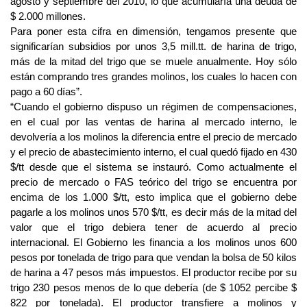
agosto y septiembre del 2010, lo que acumularía una deuda de
$ 2.000 millones.
Para poner esta cifra en dimensión, tengamos presente que
significarían subsidios por unos 3,5 mill.tt. de harina de trigo,
más de la mitad del trigo que se muele anualmente. Hoy sólo
están comprando tres grandes molinos, los cuales lo hacen con
pago a 60 días”.
“Cuando el gobierno dispuso un régimen de compensaciones,
en el cual por las ventas de harina al mercado interno, le
devolvería a los molinos la diferencia entre el precio de mercado
y el precio de abastecimiento interno, el cual quedó fijado en 430
$/tt desde que el sistema se instauró. Como actualmente el
precio de mercado o FAS teórico del trigo se encuentra por
encima de los 1.000 $/tt, esto implica que el gobierno debe
pagarle a los molinos unos 570 $/tt, es decir más de la mitad del
valor que el trigo debiera tener de acuerdo al precio
internacional. El Gobierno les financia a los molinos unos 600
pesos por tonelada de trigo para que vendan la bolsa de 50 kilos
de harina a 47 pesos más impuestos. El productor recibe por su
trigo 230 pesos menos de lo que debería (de $ 1052 percibe $
822 por tonelada). El productor transfiere a molinos y