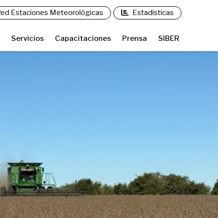
ed Estaciones Meteorológicas
Estadisticas
Servicios
Capacitaciones
Prensa
SIBER