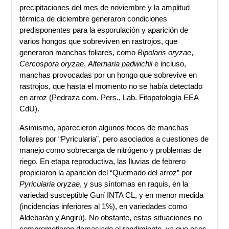
precipitaciones del mes de noviembre y la amplitud
térmica de diciembre generaron condiciones
predisponentes para la esporulación y aparición de
varios hongos que sobreviven en rastrojos, que
generaron manchas foliares, como
Bipolaris oryzae
,
Cercospora oryzae
,
Alternaria padwichii
e incluso,
manchas provocadas por un hongo que sobrevive en
rastrojos, que hasta el momento no se había detectado
en arroz (Pedraza com. Pers., Lab. Fitopatología EEA
CdU).
Asimismo, aparecieron algunos focos de manchas
foliares por “Pyricularia”, pero asociados a cuestiones de
manejo como sobrecarga de nitrógeno y problemas de
riego. En etapa reproductiva, las lluvias de febrero
propiciaron la aparición del “Quemado del arroz” por
Pyricularia oryzae
, y sus síntomas en raquis, en la
variedad susceptible Gurí INTA CL, y en menor medida
(incidencias inferiores al 1%), en variedades como
Aldebarán y Angirú). No obstante, estas situaciones no
comprometieron demasiado el rendimiento, ya que esos